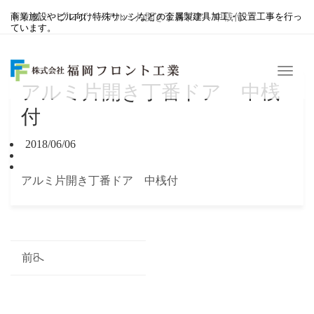
商業施設やビル向け特殊サッシなどの金属製建具加工・設置工事を行っ
トップ
ブログ
アルミ片開き丁番ドア 中桟付
ています。
Menu
アルミ片開き丁番ドア 中桟
付
2018/06/06
アルミ片開き丁番ドア 中桟付
前へ