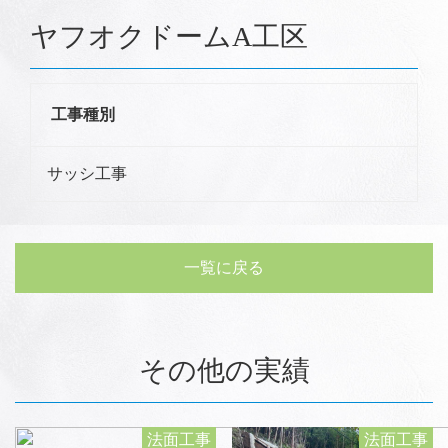
ヤフオクドームA工区
工事種別
サッシ工事
一覧に戻る
その他の実績
法面工事
法面工事