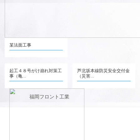
某法面工事
起工４８号がけ崩れ対策工
芦北坂本線防災安全交付金
事（亀...
（災害...