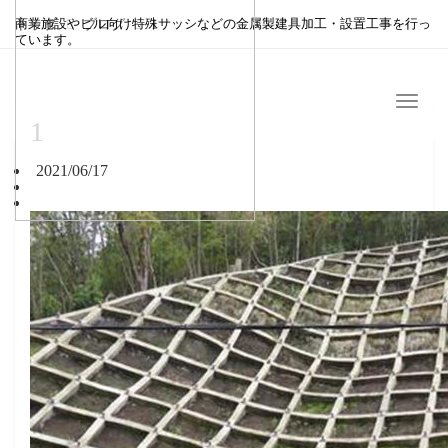
商業施設やビル向け特殊サッシなどの金属製建具加工・設置工事を行っ
トップ
ブログ
1
ています。
Menu
1
2021/06/17