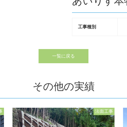
あいりす本
工事種別
一覧に戻る
その他の実績
事
法面工事