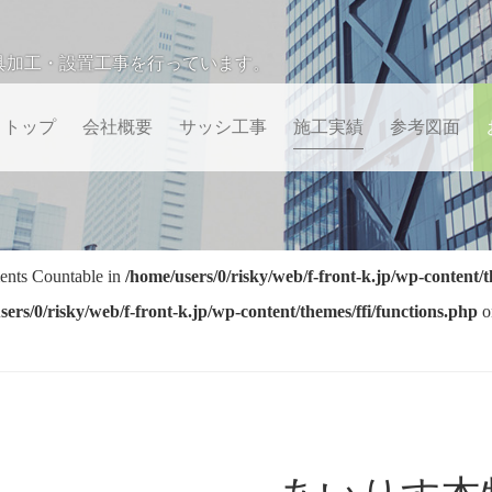
具加工・設置工事を行っています。
トップ
会社概要
サッシ工事
施工実績
参考図面
ments Countable in
/home/users/0/risky/web/f-front-k.jp/wp-content/t
sers/0/risky/web/f-front-k.jp/wp-content/themes/ffi/functions.php
o