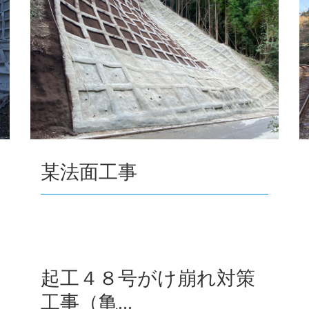
某法面工事
起工４８号がけ崩れ対策
工事（亀...