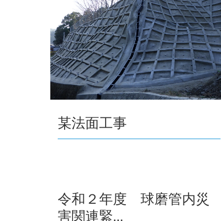
某法面工事
令和２年度 球磨管内災
害関連緊...