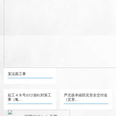
某法面工事
起工４８号がけ崩れ対策工
芦北坂本線防災安全交付金
事（亀...
（災害...