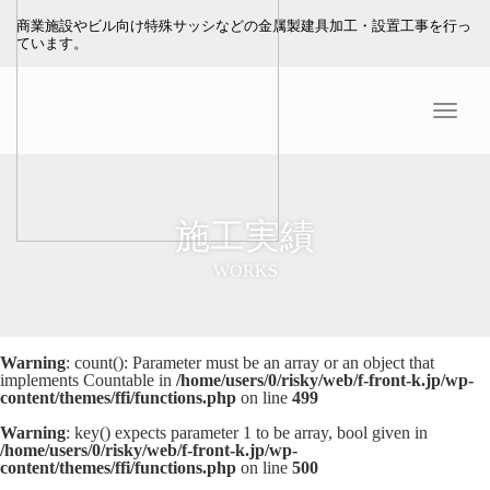
商業施設やビル向け特殊サッシなどの金属製建具加工・設置工事を行っ
ています。
Menu
施工実績
WORKS
Warning
: count(): Parameter must be an array or an object that
implements Countable in
/home/users/0/risky/web/f-front-k.jp/wp-
content/themes/ffi/functions.php
on line
499
Warning
: key() expects parameter 1 to be array, bool given in
/home/users/0/risky/web/f-front-k.jp/wp-
content/themes/ffi/functions.php
on line
500