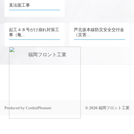
某法面工事
起工４８号がけ崩れ対策工
芦北坂本線防災安全交付金
事（亀...
（災害...
Produced by CordialPleasure
©
2026
福岡フロント工業