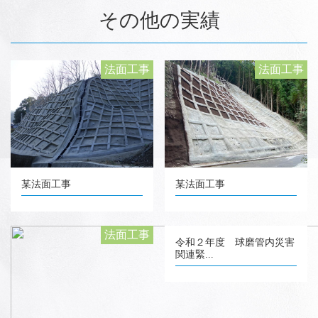
その他の実績
法面工事
法面工事
某法面工事
某法面工事
法面工事
令和２年度 球磨管内災害
関連緊...