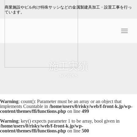
商業施設やビル向け特殊サッシなどの金属製建具加工・設置工事を行っ
ています。
Menu
施工実績
WORKS
Warning
: count(): Parameter must be an array or an object that
implements Countable in
/home/users/0/risky/web/f-front-k.jp/wp-
content/themes/ffi/functions.php
on line
499
Warning
: key() expects parameter 1 to be array, bool given in
/home/users/0/risky/web/f-front-k.jp/wp-
content/themes/ffi/functions.php
on line
500