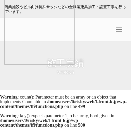
商業施設やビル向け特殊サッシなどの金属製建具加工・設置工事を行っ
ています。
Menu
施工実績
WORKS
Warning
: count(): Parameter must be an array or an object that
implements Countable in
/home/users/0/risky/web/f-front-k.jp/wp-
content/themes/ffi/functions.php
on line
499
Warning
: key() expects parameter 1 to be array, bool given in
/home/users/0/risky/web/f-front-k.jp/wp-
content/themes/ffi/functions.php
on line
500