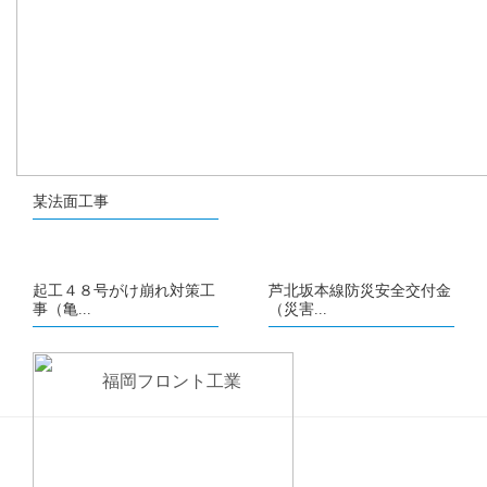
某法面工事
起工４８号がけ崩れ対策工
芦北坂本線防災安全交付金
事（亀...
（災害...