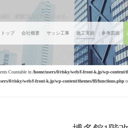
具加工・設置工事を行っています。
トップ
会社概要
サッシ工事
施工実績
参考図面
ments Countable in
/home/users/0/risky/web/f-front-k.jp/wp-content/t
sers/0/risky/web/f-front-k.jp/wp-content/themes/ffi/functions.php
o